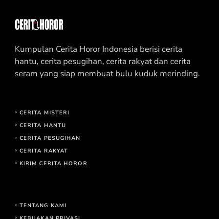
Kumpulan Cerita Horor Indonesia berisi cerita
hantu, cerita pesugihan, cerita rakyat dan cerita
seram yang siap membuat bulu kuduk merinding.
CERITA MISTERI
CERITA HANTU
CERITA PESUGIHAN
CERITA RAKYAT
KIRIM CERITA HOROR
TENTANG KAMI
KEBIJAKAN PRIVASI