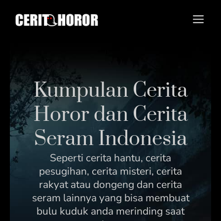
Skip
M
to
content
Kumpulan Cerita
Horor dan Cerita
Seram Indonesia
Seperti cerita hantu, cerita
pesugihan, cerita misteri, cerita
rakyat atau dongeng dan cerita
seram lainnya yang bisa membuat
bulu kuduk anda merinding saat