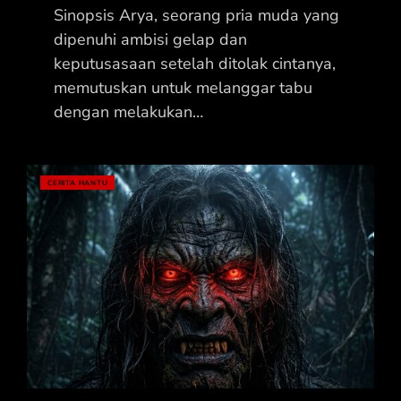
Sinopsis Arya, seorang pria muda yang
dipenuhi ambisi gelap dan
keputusasaan setelah ditolak cintanya,
memutuskan untuk melanggar tabu
dengan melakukan
…
CERITA HANTU