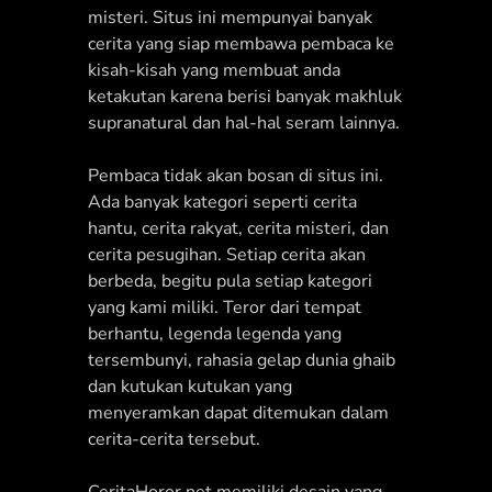
misteri. Situs ini mempunyai banyak
cerita yang siap membawa pembaca ke
kisah-kisah yang membuat anda
ketakutan karena berisi banyak makhluk
supranatural dan hal-hal seram lainnya.
Pembaca tidak akan bosan di situs ini.
Ada banyak kategori seperti cerita
hantu, cerita rakyat, cerita misteri, dan
cerita pesugihan. Setiap cerita akan
berbeda, begitu pula setiap kategori
yang kami miliki. Teror dari tempat
berhantu, legenda legenda yang
tersembunyi, rahasia gelap dunia ghaib
dan kutukan kutukan yang
menyeramkan dapat ditemukan dalam
cerita-cerita tersebut.