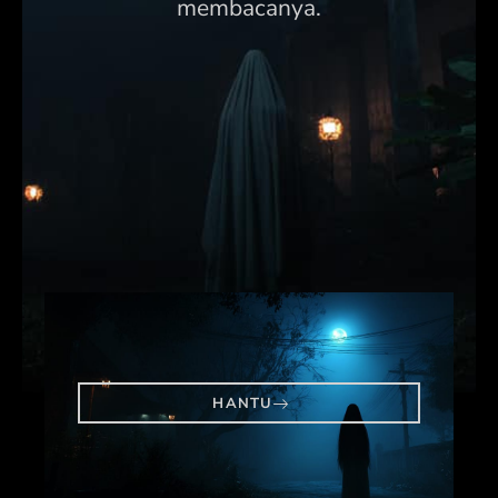
membacanya.
HANTU