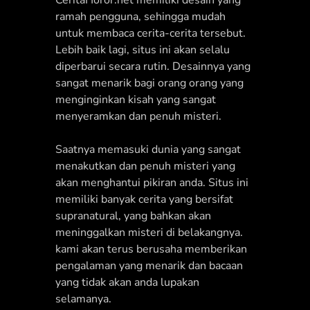
CeritaHoror.net memiliki desain yang
ramah pengguna, sehingga mudah
untuk membaca cerita-cerita tersebut.
Lebih baik lagi, situs ini akan selalu
diperbarui secara rutin. Desainnya yang
sangat menarik bagi orang orang yang
menginginkan kisah yang sangat
menyeramkan dan penuh misteri.
Saatnya memasuki dunia yang sangat
menakutkan dan penuh misteri yang
akan menghantui pikiran anda. Situs ini
memiliki banyak cerita yang bersifat
supranatural, yang bahkan akan
meninggalkan misteri di belakangnya.
kami akan terus berusaha memberikan
pengalaman yang menarik dan bacaan
yang tidak akan anda lupakan
selamanya.