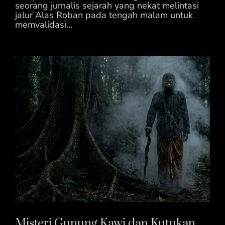
seorang jurnalis sejarah yang nekat melintasi
jalur Alas Roban pada tengah malam untuk
memvalidasi
…
Misteri Gunung Kawi dan Kutukan